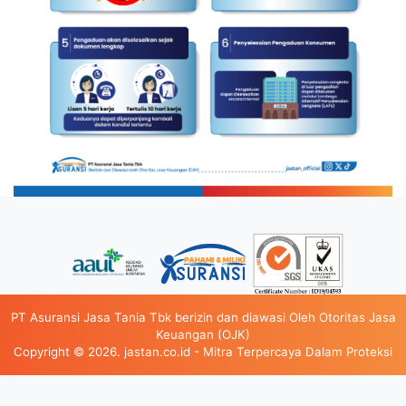
PT Asuransi Jasa Tania Tbk berizin dan diawasi Oleh Otoritas Jasa
Keuangan (OJK)
Copyright © 2026. jastan.co.id - Mitra Terpercaya Dalam Proteksi